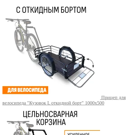
37
400 ₽.
800 ₽.
Прицеп для
велосипеда "Кузовок L откидной борт" 1000х500