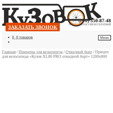
Перейти
Перейти
к
к
навигации
содержимому
+7 (800) 350-87-48
ЗВОНОК ПО РОССИИ БЕСПЛАТНЫЙ
ЗАКАЗАТЬ ЗВОНОК
ЗАКАЗАТЬ ЗВОНОК
0
0 товаров
Меню
Главная
/
Прицепы для велосипеда
/
Откидной борт
/
Прицеп
для велосипеда «Кузов XL80 PRO откидной борт» 1200х800