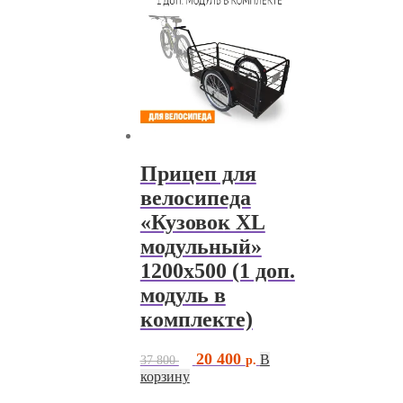
Прицеп для
велосипеда
«Кузовок XL
модульный»
1200х500 (1 доп.
модуль в
комплекте)
Первоначальная
Текущая
20 400
В
37 800
цена
цена:
корзину
составляла
20