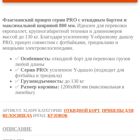
"Кузов
XL80
PRO
Флагманский прицеп серии PRO с откидным бортом и
откидной
максимальной шириной 800 мм.
Идеален для перевозки
борт"
европаллет, крупногабаритной техники и длинномеров
1200х800
массой до 130 кг. Благодаря усиленному Y-образному дышлу
PRO, прицеп совместим с фэтбайками, трициклами и
мощными электровелосипедами.
✅
Особенность:
откидной борт для перевозки грузов
любой длины
✅
Серия PRO:
усиленное Y-дышло (подходит для
фэтбайка и трицикла)
✅
Грузоподъемность:
до 130 кг
✅
Размер корзины:
1200х800 мм (максимальная в
линейке)
АРТИКУЛ:
XL80PF
КАТЕГОРИИ:
ОТКИДНОЙ БОРТ
,
ПРИЦЕПЫ ДЛЯ
ВЕЛОСИПЕДА
БРЕНД:
КУЗОВОК
ОПИСАНИЕ