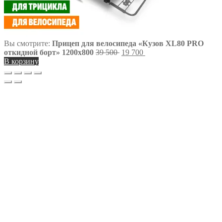
Вы смотрите:
Прицеп для велосипеда «Кузов XL80 PRO
Первоначальная
Текущая
откидной борт» 1200х800
39 500
19 700
цена
цена:
В корзину
составляла
19
39
700 ₽.
500 ₽.