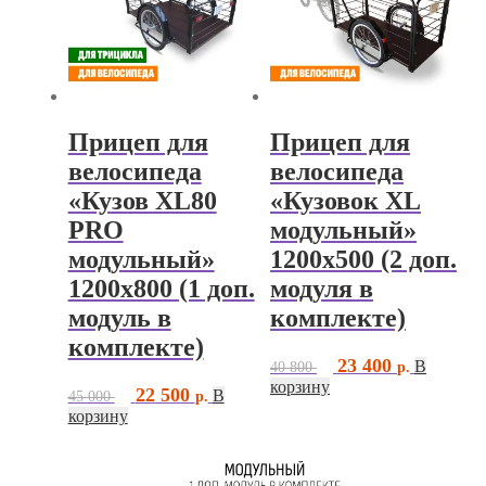
Прицеп для
Прицеп для
велосипеда
велосипеда
«Кузов XL80
«Кузовок XL
PRO
модульный»
модульный»
1200х500 (2 доп.
1200х800 (1 доп.
модуля в
модуль в
комплекте)
комплекте)
Первоначальная
Текущая
23 400
В
40 800
цена
цена:
корзину
Первоначальная
Текущая
22 500
В
45 000
составляла
23
цена
цена:
корзину
40
400 ₽.
составляла
22
800 ₽.
45
500 ₽.
000 ₽.