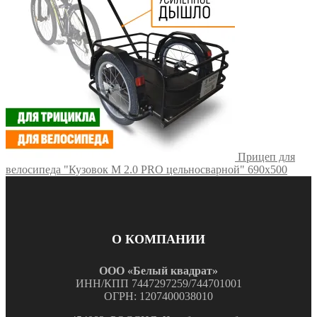
Прицеп для
велосипеда "Кузовок M 2.0 PRO цельносварной" 690х500
О КОМПАНИИ
ООО «Белый квадрат»
ИНН/КПП 7447297259/744701001
ОГРН: 1207400038010