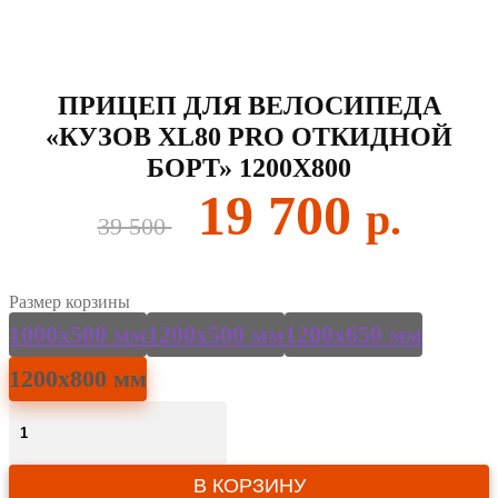
ПРИЦЕП ДЛЯ ВЕЛОСИПЕДА
«КУЗОВ XL80 PRO ОТКИДНОЙ
БОРТ» 1200Х800
Первоначальная
Текущ
19 700
39 500
цена
цена:
составляла
19
Размер корзины
39
700 ₽.
1000х500 мм
1200х500 мм
1200х650 мм
500 ₽.
1200х800 мм
Количество
товара
Прицеп
для
В КОРЗИНУ
велосипеда