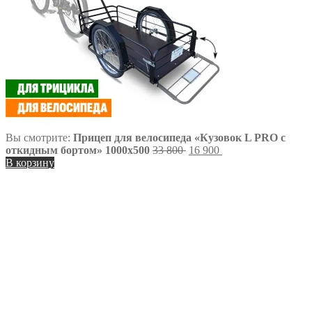
Вы смотрите:
Прицеп для велосипеда «Кузовок L PRO с
Первоначальная
Текущая
откидным бортом» 1000х500
33 800
16 900
цена
цена:
В корзину
составляла
16
33
900 ₽.
800 ₽.