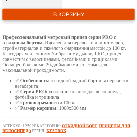
Прицеп
для
В КОРЗИНУ
велосипеда
"Кузовок
L
PRO
Профессиональный метровый прицеп серии PRO с
с
откидным бортом.
Идеален для перевозки длинномеров,
откидным
стройматериалов и тяжелого снаряжения массой до 100 кг.
бортом"
Благодаря усиленному Y-образному дышлу PRO, прицеп
1000х500
совместим с велосипедами, фэтбайками и трициклами.
Оснащен большими 20-дюймовыми колесами для
максимальной проходимости.
✅
Особенность:
откидной задний борт для перевозки
негабарита
✅
Серия PRO:
усиленное дышло для велосипеда,
фэтбайка и трицикла
✅
Грузоподъемность:
100 кг
✅
Размер корзины:
1000х500 мм
АРТИКУЛ:
L250PF
КАТЕГОРИИ:
ОТКИДНОЙ БОРТ
,
ПРИЦЕПЫ ДЛЯ
ВЕЛОСИПЕДА
БРЕНД:
КУЗОВОК