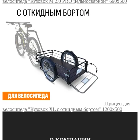
велосипеда "Кузовок M 2.0 PRO цельносварной" 690х500
Прицеп для
велосипеда "Кузовок XL с откидным бортом" 1200х500