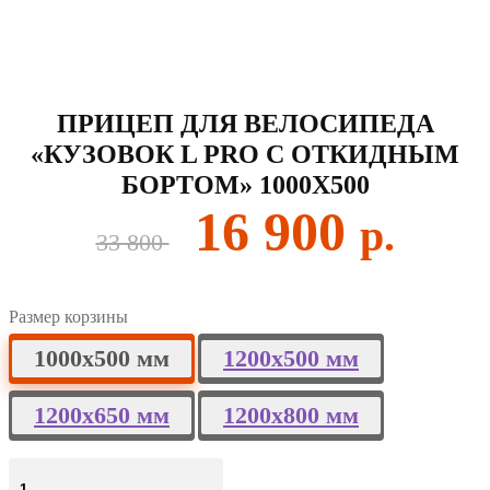
ПРИЦЕП ДЛЯ ВЕЛОСИПЕДА
«КУЗОВОК L PRO С ОТКИДНЫМ
БОРТОМ» 1000Х500
Первоначальная
Текущ
16 900
33 800
цена
цена:
составляла
16
Размер корзины
33
900 ₽.
1000х500 мм
1200х500 мм
800 ₽.
1200х650 мм
1200х800 мм
Количество
товара