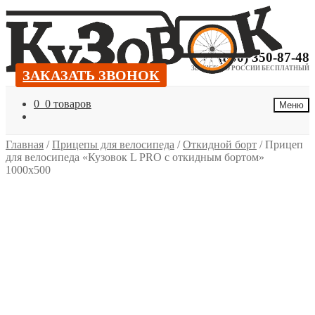
Перейти
Перейти
к
к
навигации
содержимому
+7 (800) 350-87-48
ЗВОНОК ПО РОССИИ БЕСПЛАТНЫЙ
ЗАКАЗАТЬ ЗВОНОК
ЗАКАЗАТЬ ЗВОНОК
0
0 товаров
Меню
Главная
/
Прицепы для велосипеда
/
Откидной борт
/
Прицеп
для велосипеда «Кузовок L PRO с откидным бортом»
1000х500