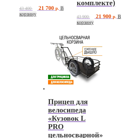
комплекте)
Первоначальная
Текущая
21 700
В
43 400
цена
цена:
корзину
Первоначальная
Текущая
21 900
В
43 900
составляла
21
цена
цена:
корзину
43
700 ₽.
составляла
21
400 ₽.
43
900 ₽.
900 ₽.
Прицеп для
велосипеда
«Кузовок L
PRO
цельносварной»