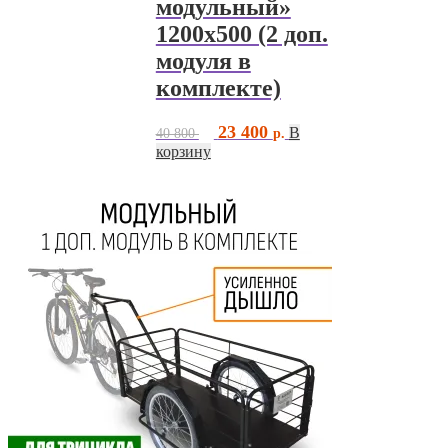
модульный»
1200х500 (2 доп.
модуля в
комплекте)
Первоначальная
Текущая
23 400
В
40 800
цена
цена:
корзину
составляла
23
40
400 ₽.
800 ₽.