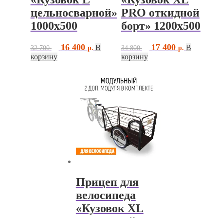
цельносварной»
PRO откидной
1000х500
борт» 1200х500
Первоначальная
Текущая
Первоначальная
Текущая
16 400
17 400
В
В
32 700
34 800
цена
цена:
цена
цена:
корзину
корзину
составляла
16
составляла
17
32
34
400 ₽.
400 ₽.
700 ₽.
800 ₽.
Прицеп для
велосипеда
«Кузовок XL