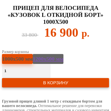
ПРИЦЕП ДЛЯ ВЕЛОСИПЕДА
«КУЗОВОК L ОТКИДНОЙ БОРТ»
1000Х500
Первоначальная
Текущ
16 900
33 800
цена
цена:
составляла
16
Размер корзины
33
900 ₽.
1000х500 мм
1200х500 мм
800 ₽.
Количество
товара
Прицеп
для
В КОРЗИНУ
велосипеда
"Кузовок
L
откидной
Грузовой прицеп длиной 1 метр с откидным бортом для
борт"
вашего велосипеда.
Оптимальное решение для перевозки
1000х500
длинномеров, строительных материалов и садового инвентаря