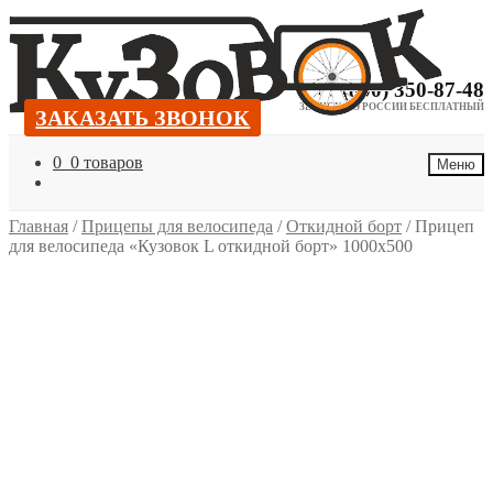
Перейти
Перейти
к
к
навигации
содержимому
+7 (800) 350-87-48
ЗВОНОК ПО РОССИИ БЕСПЛАТНЫЙ
ЗАКАЗАТЬ ЗВОНОК
ЗАКАЗАТЬ ЗВОНОК
0
0 товаров
Меню
Главная
/
Прицепы для велосипеда
/
Откидной борт
/
Прицеп
для велосипеда «Кузовок L откидной борт» 1000х500