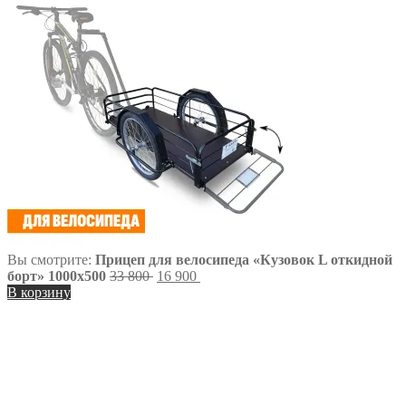
Вы смотрите:
Прицеп для велосипеда «Кузовок L откидной
Первоначальная
Текущая
борт» 1000х500
33 800
16 900
цена
цена:
В корзину
составляла
16
33
900 ₽.
800 ₽.