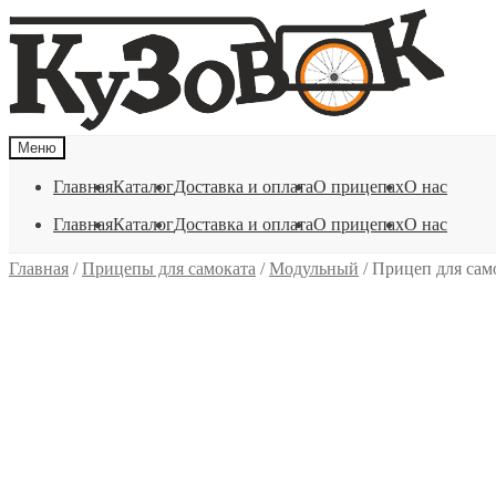
Перейти
Перейти
к
к
навигации
содержимому
Меню
Главная
Каталог
Доставка и оплата
О прицепах
О нас
Главная
Каталог
Доставка и оплата
О прицепах
О нас
Главная
/
Прицепы для самоката
/
Модульный
/
Прицеп для сам