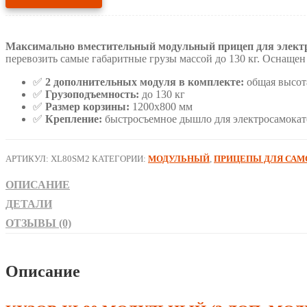
"Кузов
XL80
модульный"
Максимально вместительный модульный прицеп для электро
1200х800
перевозить самые габаритные грузы массой до 130 кг. Оснащ
(2
доп.
✅
2 дополнительных модуля в комплекте:
общая высота
модуля
✅
Грузоподъемность:
до 130 кг
в
✅
Размер корзины:
1200х800 мм
комплекте)
✅
Крепление:
быстросъемное дышло для электросамокат
АРТИКУЛ:
XL80SM2
КАТЕГОРИИ:
МОДУЛЬНЫЙ
,
ПРИЦЕПЫ ДЛЯ САМ
ОПИСАНИЕ
ДЕТАЛИ
ОТЗЫВЫ (0)
Описание