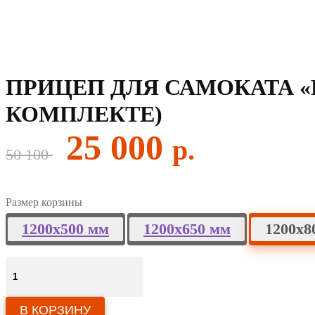
ПРИЦЕП ДЛЯ САМОКАТА «К
КОМПЛЕКТЕ)
Первоначальная
Текущая
25 000
цена
цена:
50 100
составляла
25
50
000 ₽.
100 ₽.
Размер корзины
1200х500 мм
1200х650 мм
1200х8
Количество
товара
Прицеп
для
В КОРЗИНУ
самоката