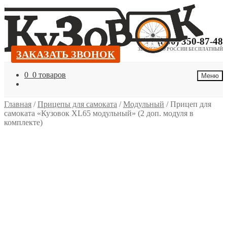
Перейти
Перейти
к
к
навигации
содержимому
+7 (800) 350-87-48
ЗВОНОК ПО РОССИИ БЕСПЛАТНЫЙ
ЗАКАЗАТЬ ЗВОНОК
ЗАКАЗАТЬ ЗВОНОК
0
0 товаров
Меню
Главная
/
Прицепы для самоката
/
Модульный
/
Прицеп для
самоката «Кузовок XL65 модульный» (2 доп. модуля в
комплекте)