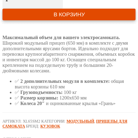
Прицеп
для
В КОРЗИНУ
самоката
"Кузовок
XL65
модульный"
Максимальный объем для вашего электросамоката.
(2
Широкий модульный прицеп (650 мм) в комплекте с двумя
доп.
дополнительными ярусами бортов. Идеально подходит для
модуля
перевозки крупногабаритного снаряжения, объемных коробок
в
и инвентаря массой до 100 кг. Оснащен специальным
комплекте)
креплением на подседельную трубу и большими 20-
дюймовыми колесами.
✅
2 дополнительных модуля в комплекте:
общая
высота корзины 610 мм
✅
Грузоподъемность:
100 кг
✅
Размер корзины:
1200х650 мм
✅
Колеса 20″
и оцинкованные крылья «Грань»
АРТИКУЛ:
XL65SM2
КАТЕГОРИИ:
МОДУЛЬНЫЙ
,
ПРИЦЕПЫ ДЛЯ
САМОКАТА
БРЕНД:
КУЗОВОК