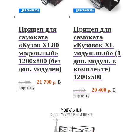
Прицеп для
Прицеп для
самоката
самоката
«Кузов XL80
«Кузовок XL
модульный»
модульный» (1
1200х800 (без
доп. модуль в
доп. модулей)
комплекте)
1200х500
Первоначальная
Текущая
21 700
В
43 400
цена
цена:
корзину
Первоначальная
Текущая
20 400
В
37 800
составляла
21
цена
цена:
корзину
43
700 ₽.
составляла
20
400 ₽.
37
400 ₽.
800 ₽.