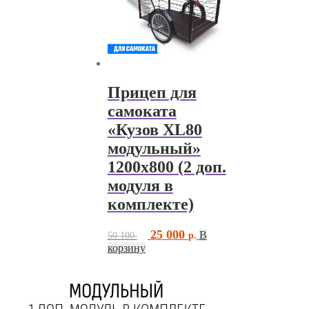
Прицеп для
самоката
«Кузов XL80
модульный»
1200х800 (2 доп.
модуля в
комплекте)
Первоначальная
Текущая
25 000
В
50 100
цена
цена:
корзину
составляла
25
50
000 ₽.
100 ₽.