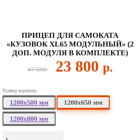
ПРИЦЕП ДЛЯ САМОКАТА
«КУЗОВОК XL65 МОДУЛЬНЫЙ» (2
ДОП. МОДУЛЯ В КОМПЛЕКТЕ)
Первоначальная
Текущ
23 800
47 600
цена
цена:
составляла
23
Размер корзины
47
800 ₽.
1200х500 мм
1200х650 мм
600 ₽.
1200х800 мм
Количество
товара