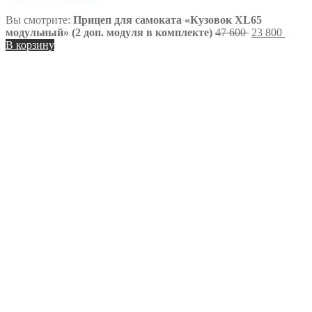
Вы смотрите:
Прицеп для самоката «Кузовок XL65
Первоначаль
Теку
модульный» (2 доп. модуля в комплекте)
47 600
23 800
цена
цена:
В корзину
составляла
23
47
800 ₽
600 ₽.