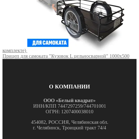
комплекте)
Прицеп для самоката "Кузовок L цельносварной" 1000х500
О КОМПАНИИ
ООО «Белый квадрат»
ИНН/КПП 7447297259/744701001
ОГРН: 1207400038010
454082, РОССИЯ, Челябинская обл.
г. Челябинск, Троицкий тракт 74/4