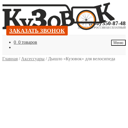
Перейти
Перейти
к
к
навигации
содержимому
+7 (800) 350-87-48
ЗВОНОК ПО РОССИИ БЕСПЛАТНЫЙ
ЗАКАЗАТЬ ЗВОНОК
ЗАКАЗАТЬ ЗВОНОК
0
0 товаров
Меню
Главная
/
Аксессуары
/
Дышло «Кузовок» для велосипеда