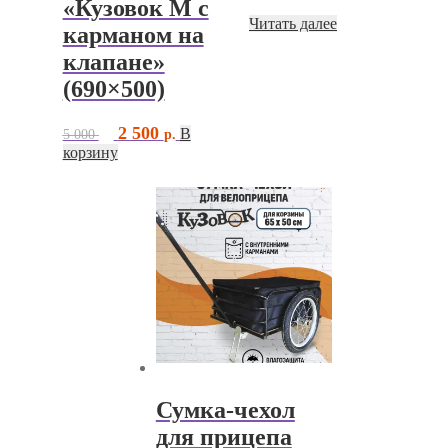
«Кузовок M с
Читать далее
карманом на
клапане»
(690×500)
Первоначальная
Текущая
2 500
В
5 000
цена
цена:
корзину
составляла
2
5
500 ₽.
000 ₽.
Сумка-чехол
для прицепа