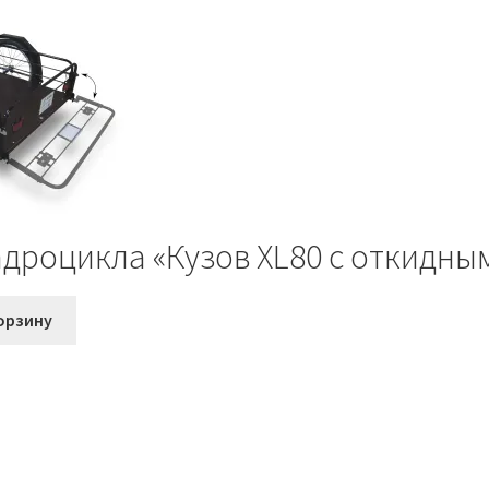
дроцикла «Кузов XL80 с откидны
я
орзину