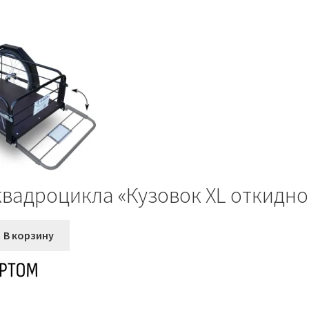
вадроцикла «Кузовок XL откидно
ая
кущая
В корзину
на:
 ₽.