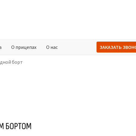
а
О прицепах
О нас
ЗАКАЗАТЬ ЗВОН
дной борт