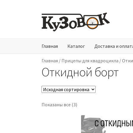
Перейти
Перейти
к
к
навигации
содержимому
Главная
Каталог
Доставка и оплат
Главная
/
Прицепы для квадроцикла
/
Отки
Откидной борт
Показаны все (3)