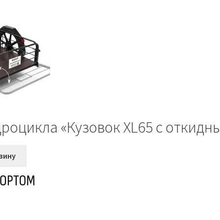
роцикла «Кузовок XL65 с откидн
зину