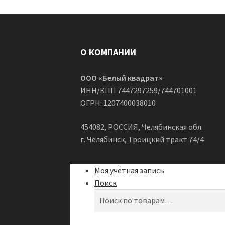
О КОМПАНИИ
ООО «Белый квадрат»
ИНН/КПП 7447297259/744701001
ОГРН: 1207400038010
454082, РОССИЯ, Челябинская обл.
г. Челябинск, Троицкий тракт 74/4
Моя учётная запись
Поиск
Искать:
Поиск