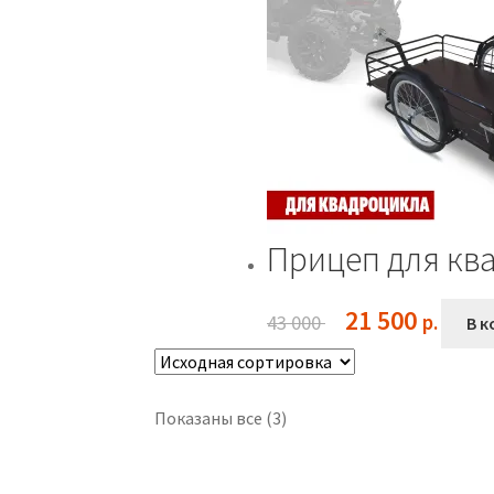
Прицеп для ква
Первоначальная
Текуща
21 500
43 000
В к
цена
цена:
составляла
21
43
500 ₽.
Показаны все (3)
000 ₽.