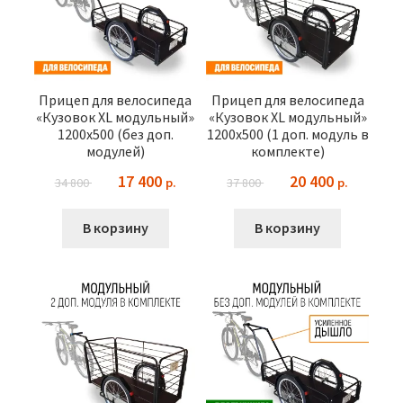
Прицеп для велосипеда
Прицеп для велосипеда
«Кузовок XL модульный»
«Кузовок XL модульный»
1200х500 (без доп.
1200х500 (1 доп. модуль в
модулей)
комплекте)
Первоначальная
Текущая
Первоначальная
Текущая
17 400
20 400
34 800
37 800
цена
цена:
цена
цена:
составляла
17
составляла
20
В корзину
В корзину
34
400 ₽.
37
400 ₽.
800 ₽.
800 ₽.