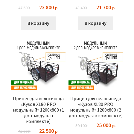
Первоначальная
Текущая
Первоначальная
Текущая
23 800
21 700
47 600
43 400
цена
цена:
цена
цена:
составляла
23
составляла
21
В корзину
В корзину
47
800 ₽.
43
700 ₽.
600 ₽.
400 ₽.
Прицеп для велосипеда
Прицеп для велосипеда
«Кузов XL80 PRO
«Кузов XL80 PRO
модульный» 1200х800 (1
модульный» 1200х800 (2
доп. модуль в
доп. модуля в комплекте)
комплекте)
Первоначальная
Текущая
25 000
50 100
Первоначальная
Текущая
22 500
45 000
цена
цена: