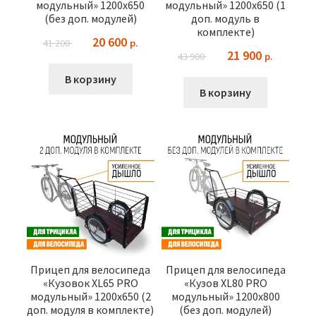
модульный» 1200х650
модульный» 1200х650 (1
(без доп. модулей)
доп. модуль в
комплекте)
Первоначальная
Текущая
20 600
41 200
Первоначальная
Текущая
21 900
цена
цена:
43 900
цена
цена:
составляла
20
В корзину
составляла
21
В корзину
41
600 ₽.
43
900 ₽.
200 ₽.
900 ₽.
Прицеп для велосипеда
Прицеп для велосипеда
«Кузовок XL65 PRO
«Кузов XL80 PRO
модульный» 1200х650 (2
модульный» 1200х800
доп. модуля в комплекте)
(без доп. модулей)