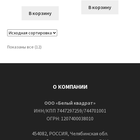
цена
цена:
составляла
25
В корзину
составляла
22
В корзину
50
000 ₽.
45
500 ₽.
100 ₽.
000 ₽.
Показаны все (12)
О КОМПАНИИ
ООО «Белый квадрат»
ИНН/КПП 7447297259/744701001
ОГРН: 1207400038010
454082, РОССИЯ, Челябинская обл.