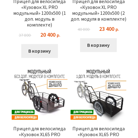
Прицеп для велосипеда
Прицеп для велосипеда
«Кузовок XL PRO
«Кузовок XL PRO
модульный» 1200х500 (1
модульный» 1200х500 (2
доп. модуль в
доп. модуля в комплекте)
комплекте)
Первоначальная
Текущая
23 400
40 800
Первоначальная
Текущая
20 400
37 800
цена
цена:
цена
цена:
составляла
23
В корзину
составляла
20
В корзину
40
400 ₽.
37
400 ₽.
800 ₽.
800 ₽.
Прицеп для велосипеда
Прицеп для велосипеда
«Кузовок XL65 PRO
«Кузовок XL65 PRO