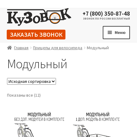
Перейти
Перейти
+7 (800) 350-87-48
к
к
ЗВОНОК ПО РОССИИ БЕСПЛАТНЫЙ
навигации
содержимому
Меню
ЗАКАЗАТЬ ЗВОНОК
Главная
Прицепы для велосипеда
Модульный
Модульный
Показаны все (12)