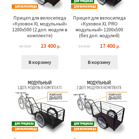
Прицеп для велосипеда
Прицеп для велосипеда
«Кузовок XL модульный»
«Кузовок XL PRO
1200х500 (2 доп. модуля в
модульный» 1200х500
комплекте)
(без доп. модулей)
Первоначальная
Текущая
Первоначальная
Текущая
23 400
17 400
40 800
34 800
цена
цена:
цена
цена:
составляла
23
составляла
17
В корзину
В корзину
40
400 ₽.
34
400 ₽.
800 ₽.
800 ₽.